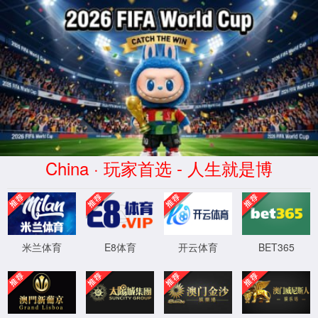
AC米兰(中国区)-中文官方网站
首页
首页
>
通知公告
AC米兰中文官网入口关于2026级硕士研究生指导教师志愿填报的预通知
2026-06-24
AC米兰中文官网入口科级干部选任工作方案
2026-06-18