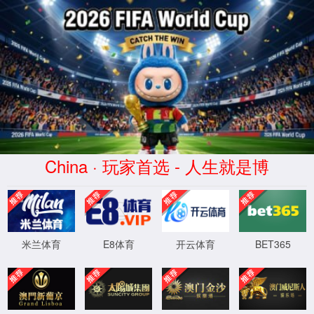
AC米兰(中国区)-中文官方网站
学生园地
首页
>
学生园地
>
竞赛基地
>
种子计划
共0条
首页
上页
1
下页
尾页
共0页
到第
页
跳转