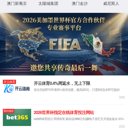
中华人民共和国教育部
中华人民共和国科学技术部
国家自然科学基金委
国家国防科工局
山西省教育厅
山西省科学技术厅
中国教育在线
中国高等教育学生信息网（学信网）
地址: 山西省晋中市榆次区大学街209号
电话: 0351-3176639
邮箱: dzxxgdxy@163.com
版权所有: AC米兰(中国区)-中文官方网站
XML 地图